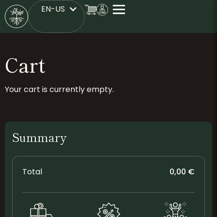
EN-US
FR
Cart
Payment
Confirmation
Cart
Your cart is currently empty.
Summary
Total
0,00
€