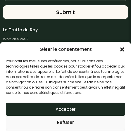
La Truffe du Roy
Who are we ?
Gérer le consentement
The truffle
Discover adoption
Pour offrir les meilleures expériences, nous utilisons des
technologies telles que les cookies pour stocker et/ou accéder aux
Offer two oaks
informations des appareils. Le fait de consentir à ces technologies
nous permettra de traiter des données telles que le comportement
Our news
de navigation ou les ID uniques sur ce site. Le fait de ne pas
consentir ou de retirer son consentement peut avoir un effet négatif
sur certaines caractéristiques et fonctions.
Contact us
Phone
Email address
Accepter
Refuser