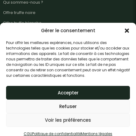
Qui sommes-nous ?
Offre truffe noire
Offre truffe blanche
Gérer le consentement
Guide trufficulture
Pour offrir les meilleures expériences, nous utilisons des
Actualités
technologies telles que les cookies pour stocker et/ou accéder aux
informations des appareils. Le fait de consentir à ces technologies
Partenaires
Nous contacter
nous permettra de traiter des données telles que le comportement
de navigation ou les ID uniques sur ce site. Le fait de ne pas
Nous contacter
consentir ou de retirer son consentement peut avoir un effet négatif
sur certaines caractéristiques et fonctions.
Téléphone
Adresse email
Accepter
Refuser
© Copyright 2026. La Truffe du Roy
CGV
CGU
Voir les préférences
Mentions légales
Politique de confidentialité
Adopter deux chênes truffiers
CGU
Politique de confidentialité
Mentions légales