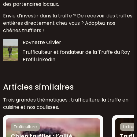
des partenaires locaux.
Envie d’investir dans la truffe ? De recevoir des truffes
entières directement chez vous ?
Adoptez nos
chênes truffiers
!
Roynette Olivier
Trufficulteur et fondateur de la Truffe du Roy
Profil LinkedIn
Articles similaires
Trois grandes thématiques : trufficulture, la truffe en
cuisine et nos coulisses.
Trufficulture
La truf
Chien truffier : l’allié
Truff